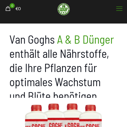
0
€0
Van Goghs
A & B Dünger
enthält
alle Nährstoffe,
die Ihre Pflanzen
für
optimales Wachstum
und Blüte
benötigen
.